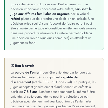
En cas de désaccord grave avec l'autre parent sur une
décision importante concernant votre enfant,
saisissez le
juge aux affaires familiales en urgence
par la voie du
référé
plutôt que de prendre une décision unilatérale. Une
décision prise seul(e) sans l'accord de l'autre parent peut
être annulée par le juge et constituer un élément défavorable
dans une procédure ultérieure. Le référé permet d'obtenir
une décision rapide (quelques semaines) en attendant un
jugement au fond.
ⓘ Bon à savoir
La
parole de l'enfant
peut être entendue par le juge aux
affaires familiales dès lors qu'il est
capable de
discernement
(article 388-1 du Code civil). En pratique, les
juges acceptent généralement d'auditionner les enfants à
partir de
7 à 8 ans
. L'enfant peut demander lui-même à être
entendu, et cette demande ne peut être refusée que par
décision spécialement motivée. L'audition de l'enfant n'est
pas une expertise : le juge n'est pas lié par l'avis de l'enfant,