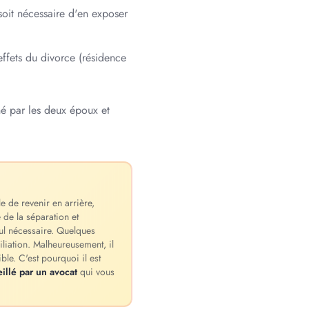
soit nécessaire d'en exposer
ffets du divorce (résidence
é par les deux époux et
le de revenir en arrière,
 de la séparation et
cul nécessaire. Quelques
iliation. Malheureusement, il
ble. C'est pourquoi il est
illé par un avocat
qui vous