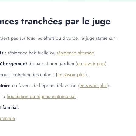
ces tranchées par le juge
ent pas sur tous les effets du divorce, le juge statue sur :
ts
: résidence habituelle ou
résidence alternée
.
d'hébergement
du parent non gardien (
en savoir plus
).
our l'entretien des enfants (
en savoir plus
).
toire
en faveur de l'époux défavorisé (
en savoir plus
).
 la
liquidation du régime matrimonial
.
 familial
.
arentale
.