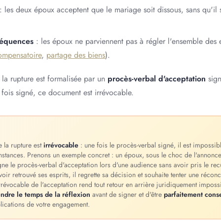
: les deux époux acceptent que le mariage soit dissous, sans qu'il 
séquences
: les époux ne parviennent pas à régler l'ensemble des e
compensatoire
,
partage des biens
).
 la rupture est formalisée par un
procès-verbal d'acceptation
sign
 fois signé, ce document est irrévocable.
e la rupture est
irrévocable
: une fois le procès-verbal signé, il est impossib
onstances. Prenons un exemple concret : un époux, sous le choc de l'annonce
ne le procès-verbal d'acceptation lors d'une audience sans avoir pris le re
oir retrouvé ses esprits, il regrette sa décision et souhaite tenter une réconc
 irrévocable de l'acceptation rend tout retour en arrière juridiquement impossi
ndre le temps de la réflexion
avant de signer et d'être
parfaitement conse
plications de votre engagement.