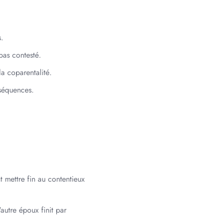
s.
pas contesté.
la coparentalité.
nséquences.
t mettre fin au contentieux
autre époux finit par