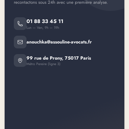
recontactons sous 24h avec une première analyse.
01 88 33 45 11
Lun — Ven, 9h — 19h
anouchka@assouline-avocats.fr
99 rue de Prony, 75017 Paris
Métro Pereire (ligne 3)